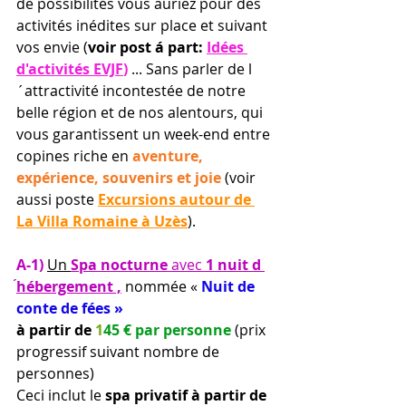
de possibilités vous auriez pour des 
activités inédites sur place et suivant 
vos envie (
voir post á part: 
Idées 
d'activités EVJF
)
 ... Sans parler de l
´attractivité incontestée de notre 
belle région et de nos alentours, qui 
vous garantissent un week-end entre 
copines riche en 
aventure, 
expérience, souvenirs et joie
 (voir 
aussi poste 
Excursions autour de 
La Villa Romaine à Uzès
).
A-1) 
Un 
Spa nocturne 
avec 
1 nuit d 
́hébergement ,
 nommée « 
Nuit de 
conte de fées » 
à partir de
 1
45 € par personne 
(prix 
progressif suivant nombre de 
personnes) 
Ceci inclut le 
spa privatif à partir de 