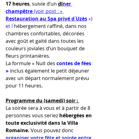
17 heures
, suivie d’un 
dî
ner 
champêtre 
(voir post : « 
Restauration au Spa privé d ́Uzès
») 
et l 
́hébergement raffiné, dans nos 
chambres confortables, décorées 
avec goût et gaité dans toutes les 
couleurs joviales d’un bouquet de 
fleurs printanières.
La formule 
« Nuit des 
contes de fées 
» 
inclus
également le petit déjeuner 
avec un départ normalement prévu 
pour 11 heures. 
Programme du (samedi) soir : 
La soirée sera à vous et à partir de 8 
personnes vous seriez 
hébergées en 
toute exclusivité dans la Villa 
Romaine. 
Vous pouvez donc
organiser votre fête et soirée entre 