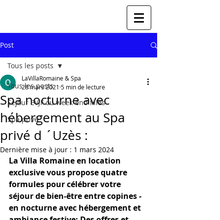
Post
Tous les posts
LaVillaRomaine & Spa
Tous les posts
28 mars 2021
5 min de lecture
Spa nocturne avec
Séjour EVJF ou week-end filles
hébergement au Spa
Spa privé
privé d ´Uzès :
Dernière mise à jour :
1 mars 2024
La Villa Romaine en location 
exclusive vous propose quatre 
formules pour célébrer votre 
séjour de bien-être entre copines - 
en nocturne avec hébergement et 
ambiance festive: Des offres et 