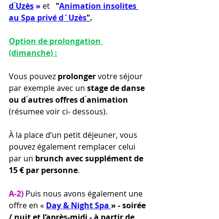
d ́Uzès
 »
et 
  "
Animation insolites 
au Spa privé d´Uzès
"
. 
Option de prolongation 
(dimanche) :
Vous pouvez 
prolonger 
votre séjour 
par exemple avec un 
stage de danse 
ou d ́autres offres d ́animation 
(résumee voir ci- dessous).
À la place d’un petit déjeuner, vous 
pouvez également remplacer celui 
par un
 brunch avec supplément de 
15 € par personne
.
A-2)
Puis nous avons également une 
offre en «
Day & Night Spa 
» - 
soirée 
/ nuit et l’après-midi - 
à partir de 