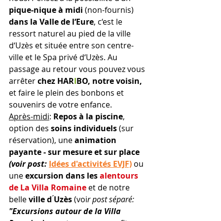
pique-nique à midi 
(non-fournis)
dans la 
Valle de l‘Eure
, c‘est le 
ressort naturel au pied de la ville 
d‘Uzès et située entre son centre-
ville et le Spa privé d‘Uzès. Au 
passage au retour vous pouvez vous 
arrêter 
chez 
H
A
R
I
B
O, notre voisin,
et faire le plein des bonbons et 
souvenirs de votre enfance. 
Après-midi
: 
Repos à la piscine
, 
option des 
soins individuels
 (sur 
réservation), une 
animation 
payante - sur mesure et sur place 
(voir post: 
Idées d'activités EVJF)
ou 
une 
excursion dans le
s
 alentours 
de La Villa Romaine 
et
de notre 
belle
 ville d ́Uz
ès
 (voi
r post séparé: 
"Excursions autour de la Villa 