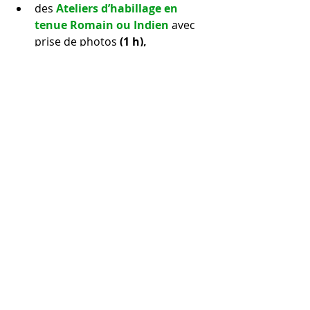
des 
Ateliers d’habillage en 
tenue Romain ou Indien
avec 
prise de photos 
(1 h),
des 
Ateliers de pâtisserie ou de 
cuisine 
(2 à 3 h)
des 
Ateliers de Mise en Beauté 
: C
oiffures (romaines), 
manucure, etc.
des 
Ateliers de Bricolage et 
Confections florales 
: 
Couronnes de fleurs, bouquet, 
coussins de lavande, etc. 
--> pour faire suite voir aussi :   
la page 
Activités EVJF
- qui vous 
présente notre offre d' ateliers 
spéciales EVJF
et nos multiples posts (+ 
d`Infos), qui vous expliquent en 
détails, notamment: 