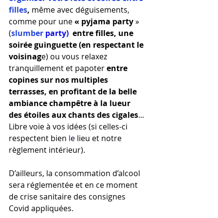
filles
, 
même avec déguisements, 
comme pour une 
« pyjama party
 » 
(
slumber 
party)  
entre
 filles, une 
soirée guinguette (en respectant le 
voisinag
e) ou vous relaxez 
tranquillement et papoter
 entre 
copines sur nos multiples 
terrasses, en profitant de la belle 
ambiance champêtre à la lueur 
des étoiles aux chants des cigales
... 
Libre voie à vos idées (si celles-ci 
respec
tent bien
l
e lieu et notre 
règlement intérieur). 
D’ailleurs, la consommation d’alcool 
sera réglementée et en ce moment 
de crise sanitaire des consignes 
Covid appliquées.