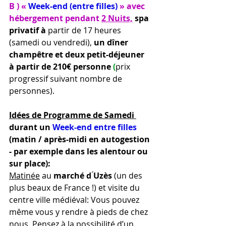
B ) « 
Week-end (entre filles)
 » avec 
hébergement pendant 
2 Nuits,
 spa 
privatif à
 partir de 17 heures 
(samedi ou vendredi), 
un dîner 
champêtre et deux petit-déjeuner 
à partir de 210€ personne
 (
prix
progressif suivant nombre de 
personnes).
Idées de Programme de Samedi 
durant un 
Week-end entre filles
(matin / après-midi en autogestion 
- par exemple dans les alentour ou 
sur place):
Matinée
 au
 marché d ́Uzès 
(un des 
plus beaux de France !) et visite du 
centre ville médiéval: Vous pouvez 
même vous y rendre à pieds de chez 
nous. Pensez à la possibilité d’un 