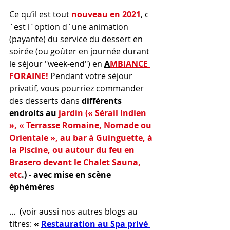
Ce qu’il est tout 
nouveau en 2021
, c
´est l´option d´une animation 
(payante) du service du dessert en 
soirée (ou goûter en journée durant 
le séjour "week-end") en 
A
MBIANCE 
FORAINE!
 Pendant votre séjour 
privatif, vous pourriez commander 
des 
desserts dans 
différents 
endroits au
jardin (« Sérail Indien 
», « Terrasse Romaine, Nomade ou 
Orientale », au bar à Guinguette, à 
la Piscine, ou autour du feu en 
Brasero devant le Chalet Sauna, 
etc
.) - avec mise en scène 
éphémères 
...  (voir aussi nos autres blogs au 
titres: 
« 
Restauration au Spa privé 