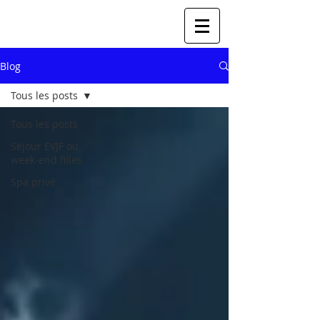
Blog
Tous les posts
Tous les posts
Séjour EVJF ou
week-end filles
Spa privé