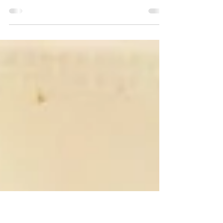
Les Romains le savaient déjà bien avant nous :
le bienfait de l’eau sur notre bien-être ! L ‘eau
pour les thermes romaines à Nîmes, la...