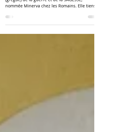
Petite excursion – Parlons d´Athéna, la déesse
(grègue) de la guerre et de la SAGESSE,
nommée Minerva chez les Romains. Elle tiens
un...