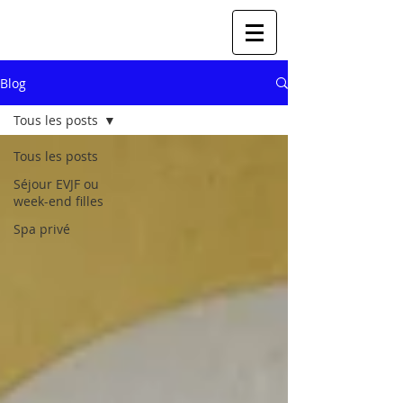
Blog
Tous les posts
Tous les posts
Séjour EVJF ou
week-end filles
Spa privé